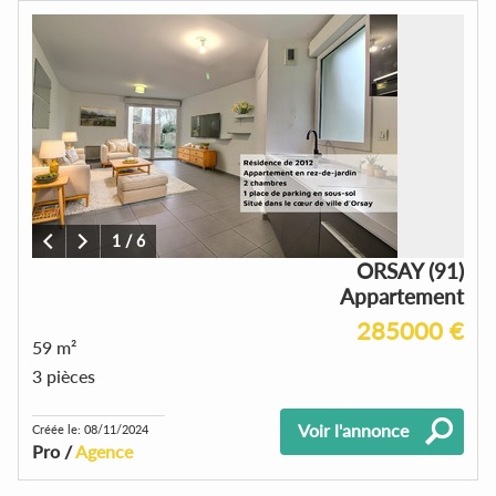
1
/
6
ORSAY (91)
Appartement
285000 €
59 m²
3 pièces
Voir l'annonce
Créée le: 08/11/2024
Pro /
Agence