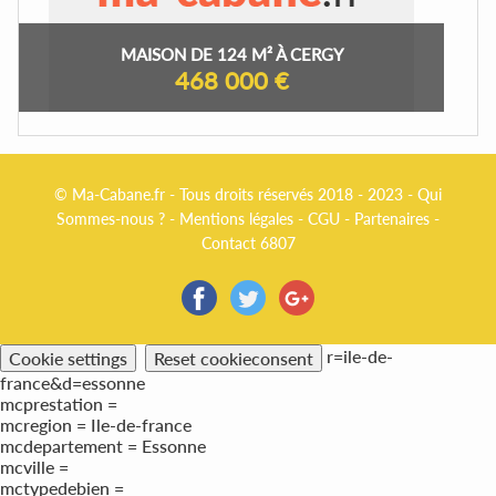
MAISON DE 124 M² À CERGY
468 000 €
© Ma-Cabane.fr - Tous droits réservés 2018 - 2023 -
Qui
Sommes-nous ?
-
Mentions légales
-
CGU
-
Partenaires
-
Contact 6807
r=ile-de-
Cookie settings
Reset cookieconsent
france&d=essonne
mcprestation =
mcregion = Ile-de-france
mcdepartement = Essonne
mcville =
mctypedebien =