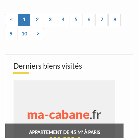
<
1
2
3
4
5
6
7
8
9
10
>
Derniers biens visités
APPARTEMENT DE 45 M² À PARIS