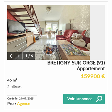
1
/
6
BRETIGNY-SUR-ORGE (91)
Appartement
159900 €
46 m²
2 pièces
Voir l'annonce
Créée le: 24/09/2025
Pro /
Agence