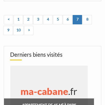
<
1
2
3
4
5
6
7
8
9
10
>
Derniers biens visités
APPARTEMENT DE 45 M² À PARIS