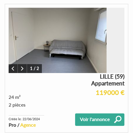
1
/
2
LILLE (59)
Appartement
119000 €
24 m²
2 pièces
Voir l'annonce
Créée le: 22/06/2024
Pro /
Agence