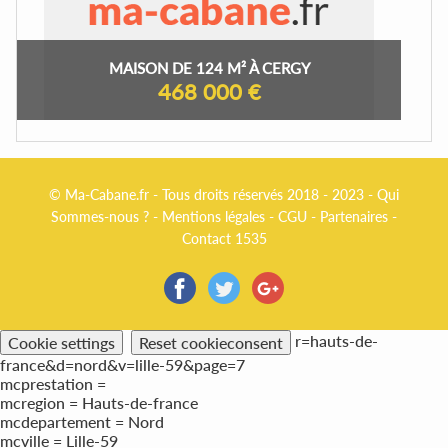
MAISON DE 124 M² À CERGY
468 000 €
© Ma-Cabane.fr - Tous droits réservés 2018 - 2023 -
Qui
Sommes-nous ?
-
Mentions légales
-
CGU
-
Partenaires
-
Contact 1535
r=hauts-de-
Cookie settings
Reset cookieconsent
france&d=nord&v=lille-59&page=7
mcprestation =
mcregion = Hauts-de-france
mcdepartement = Nord
mcville = Lille-59