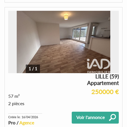
1
/
1
LILLE (59)
Appartement
250000 €
57 m²
2 pièces
Voir l'annonce
Créée le: 16/04/2026
Pro /
Agence