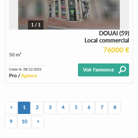
1
/
1
DOUAI (59)
Local commercial
76000 €
50 m²
Voir l'annonce
Créée le: 08/12/2023
Pro /
Agence
<
1
2
3
4
5
6
7
8
9
10
>