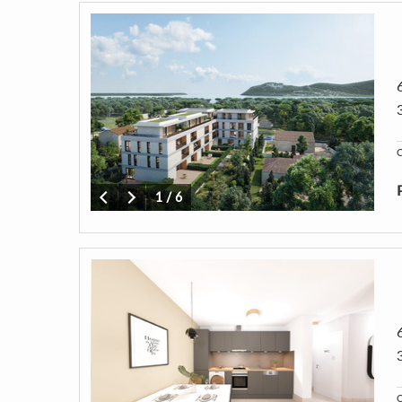
C
1
/
6
C