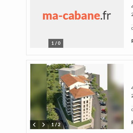
C
1
/
0
C
1
/
2