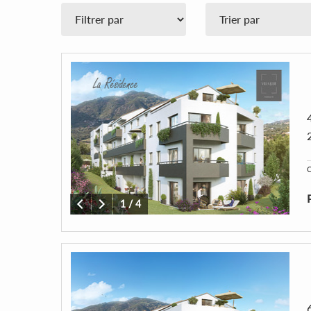
C
1
/
4