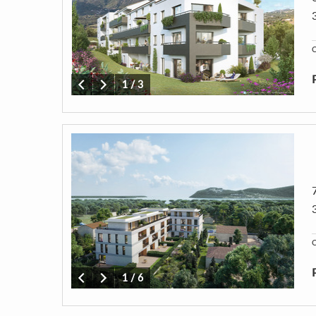
C
1
/
3
C
1
/
6