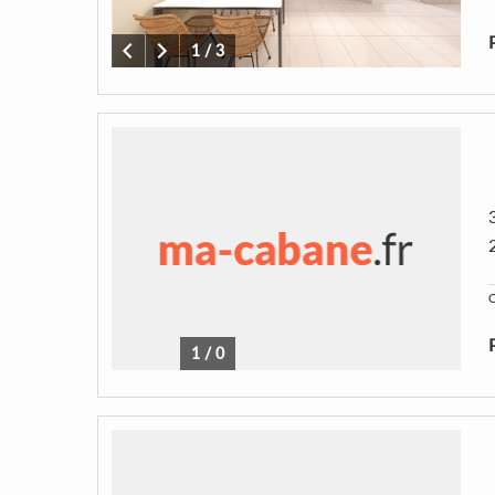
1
/
3
C
1
/
0