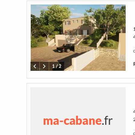
C
1
/
2
C