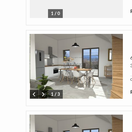
1
/
0
C
1
/
3