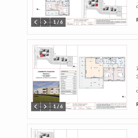
C
1
/
6
C
1
/
6