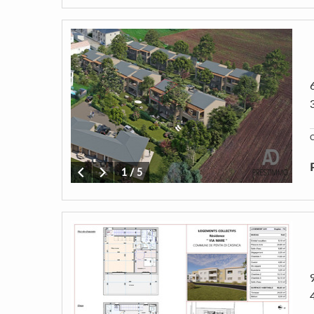
C
1
/
5