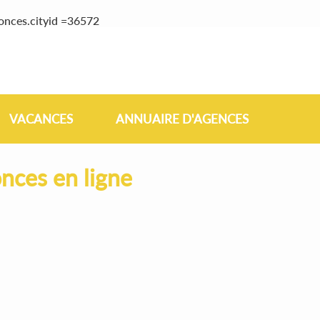
onces.cityid =36572
VACANCES
ANNUAIRE D'AGENCES
nces en ligne