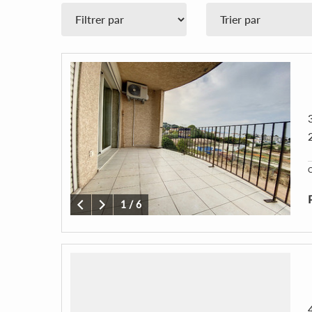
C
1
/
6