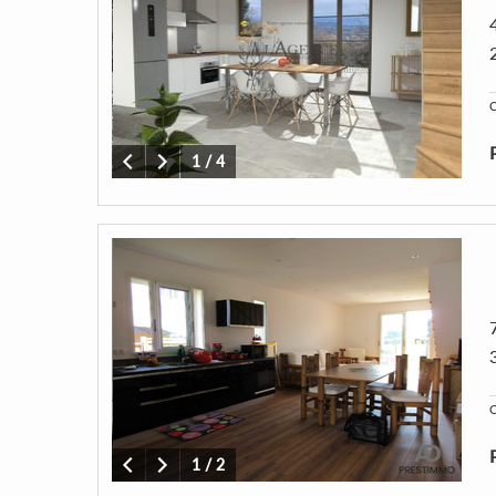
C
1
/
4
C
1
/
2