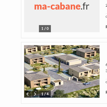
C
1
/
0
C
1
/
4