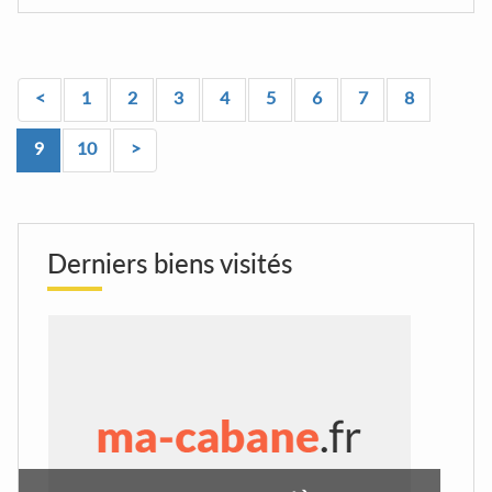
<
1
2
3
4
5
6
7
8
9
10
>
Derniers biens visités