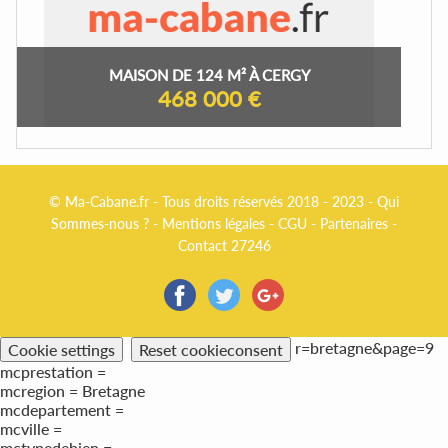
MAISON DE 124 M² À CERGY
468 000 €
© Ma-Cabane.fr - Tous droits réservés 2018 - 2023 -
Qui
Sommes-nous ?
-
Mentions légales
-
CGU
-
Partenaires
-
Contact 27246
r=bretagne&page=9
Cookie settings
Reset cookieconsent
mcprestation =
mcregion = Bretagne
mcdepartement =
mcville =
mctypedebien =