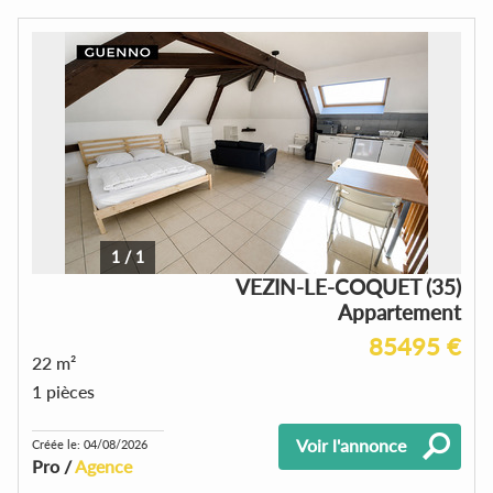
1
/
1
VEZIN-LE-COQUET (35)
Appartement
85495 €
22 m²
1 pièces
Voir l'annonce
Créée le: 04/08/2026
Pro /
Agence