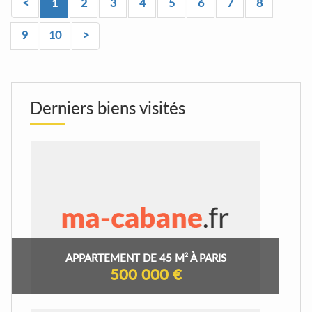
<
1
2
3
4
5
6
7
8
9
10
>
Derniers biens visités
APPARTEMENT DE 45 M² À PARIS
500 000 €