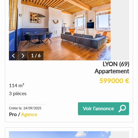
1
/
6
LYON (69)
Appartement
599000 €
114 m²
3 pièces
Voir l'annonce
Créée le: 24/09/2025
Pro /
Agence