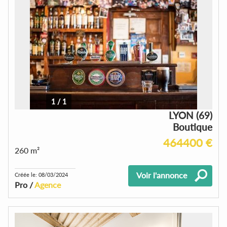
1
/
1
LYON (69)
Boutique
464400 €
260 m²
Voir l'annonce
Créée le: 08/03/2024
Pro /
Agence