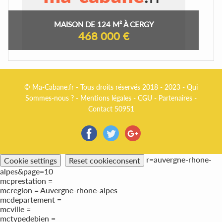
MAISON DE 124 M² À CERGY
468 000 €
© Ma-Cabane.fr - Tous droits réservés 2018 - 2023 -
Qui
Sommes-nous ?
-
Mentions légales
-
CGU
-
Partenaires
-
Contact 50951
r=auvergne-rhone-
Cookie settings
Reset cookieconsent
alpes&page=10
mcprestation =
mcregion = Auvergne-rhone-alpes
mcdepartement =
mcville =
mctypedebien =