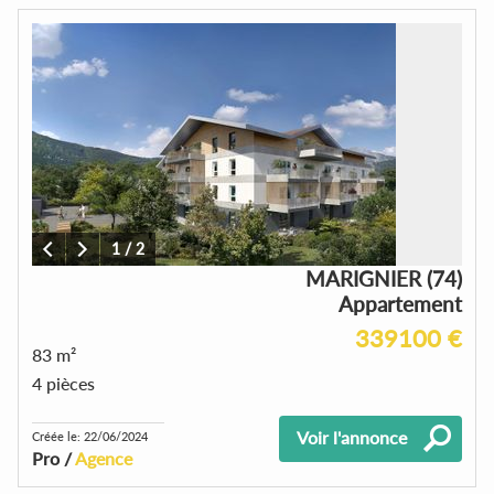
1
/
2
MARIGNIER (74)
Appartement
339100 €
83 m²
4 pièces
Voir l'annonce
Créée le: 22/06/2024
Pro /
Agence