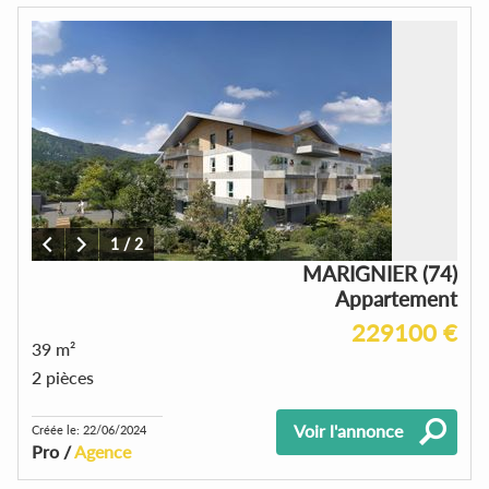
1
/
2
MARIGNIER (74)
Appartement
229100 €
39 m²
2 pièces
Voir l'annonce
Créée le: 22/06/2024
Pro /
Agence