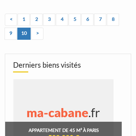
<
1
2
3
4
5
6
7
8
9
10
>
Derniers biens visités
APPARTEMENT DE 45 M² À PARIS