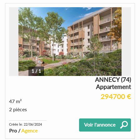
1
/
1
ANNECY (74)
Appartement
294700 €
47 m²
2 pièces
Voir l'annonce
Créée le: 22/06/2024
Pro /
Agence