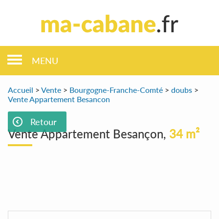
MENU
Accueil
>
Vente
>
Bourgogne-Franche-Comté
>
doubs
>
Vente Appartement Besancon
Retour
Vente Appartement Besançon,
34 m²