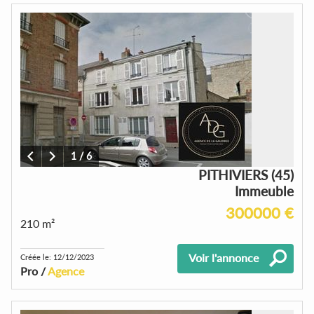
1
/
6
PITHIVIERS (45)
Immeuble
300000 €
210 m²
Voir l'annonce
Créée le: 12/12/2023
Pro /
Agence