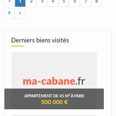
<
1
2
3
4
5
6
7
8
9
>
Derniers biens visités
APPARTEMENT DE 45 M² À PARIS
500 000 €