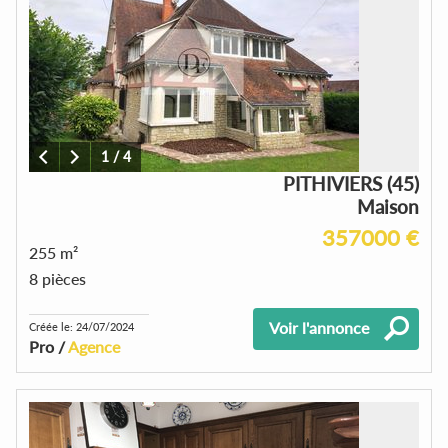
1
/
4
PITHIVIERS (45)
Maison
357000 €
255 m²
8 pièces
Voir l'annonce
Créée le: 24/07/2024
Pro /
Agence