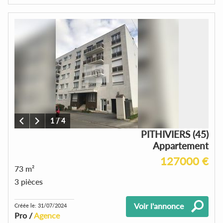
1
/
4
PITHIVIERS (45)
Appartement
127000 €
73 m²
3 pièces
Voir l'annonce
Créée le: 31/07/2024
Pro /
Agence