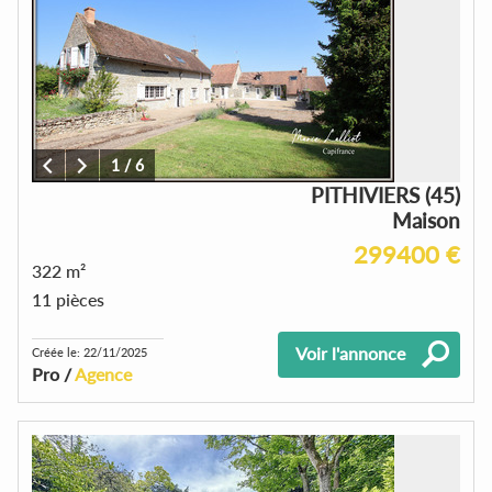
1
/
6
PITHIVIERS (45)
Maison
299400 €
322 m²
11 pièces
Voir l'annonce
Créée le: 22/11/2025
Pro /
Agence