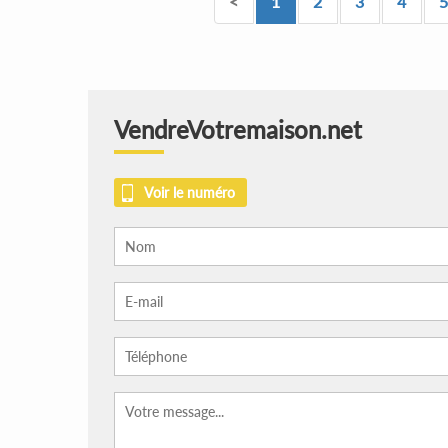
<
1
2
3
4
5
VendreVotremaison.net
Voir le numéro