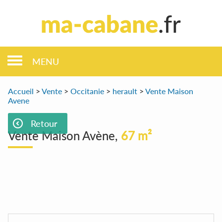
MENU
Accueil
>
Vente
>
Occitanie
>
herault
>
Vente Maison
Avene
Retour
Vente Maison Avène,
67 m²