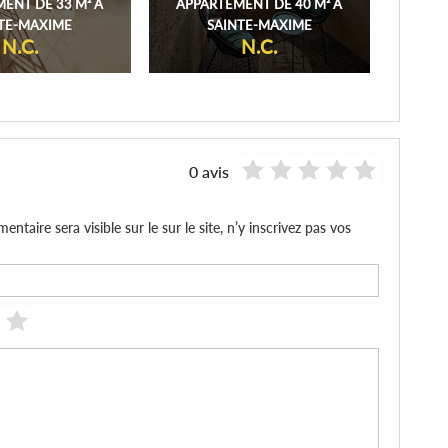
ENT DE 33 M² À
APPARTEMENT DE 40 M² À
APPA
TE-MAXIME
SAINTE-MAXIME
N.C.
N.C.
0 avis
aire sera visible sur le sur le site, n’y inscrivez pas vos