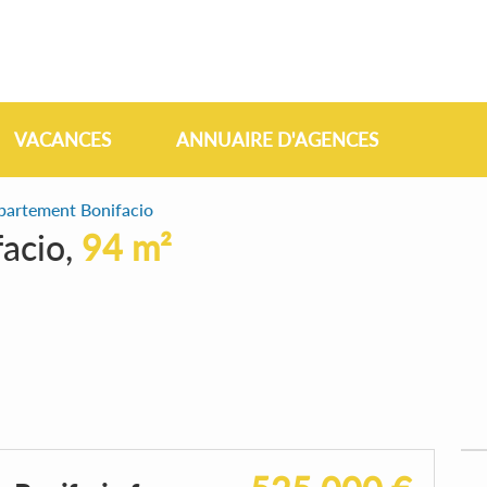
VACANCES
ANNUAIRE D'AGENCES
partement Bonifacio
acio,
94 m²