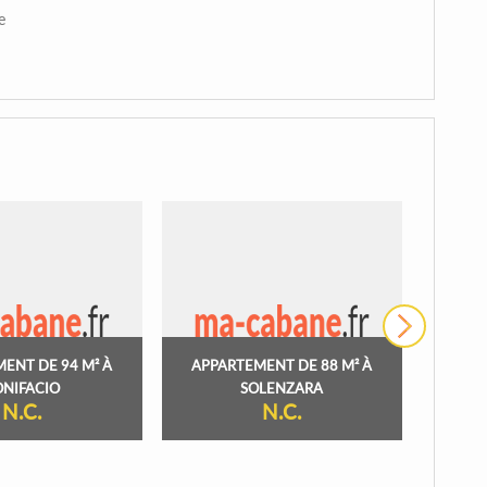
e
›
ENT DE 94 M² À
APPARTEMENT DE 88 M² À
APPA
ONIFACIO
SOLENZARA
N.C.
N.C.