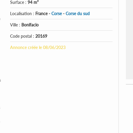
Surface :
94 m²
Localisation :
France -
Corse
-
Corse du sud
«
Ville :
Bonifacio
Code postal :
20169
Annonce créée le 08/06/2023
s
s
à