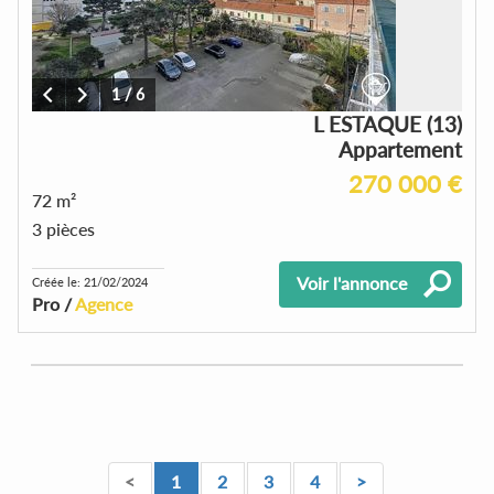
1
/
6
L ESTAQUE (13)
Appartement
270 000 €
72 m²
3 pièces
Voir l'annonce
Créée le: 21/02/2024
Pro /
Agence
<
1
2
3
4
>