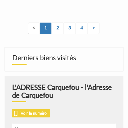
<
1
2
3
4
>
Derniers biens visités
L'ADRESSE Carquefou - l'Adresse
de Carquefou
Voir le numéro