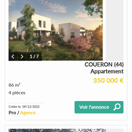
1
/
7
COUERON (44)
Appartement
350 000 €
86 m²
4 pièces
Voir l'annonce
Créée le: 09/12/2025
Pro /
Agence