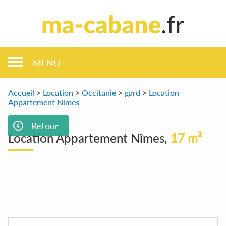
MENU
Accueil
>
Location
>
Occitanie
>
gard
>
Location
Appartement Nimes
Retour
Location Appartement Nîmes,
17 m²